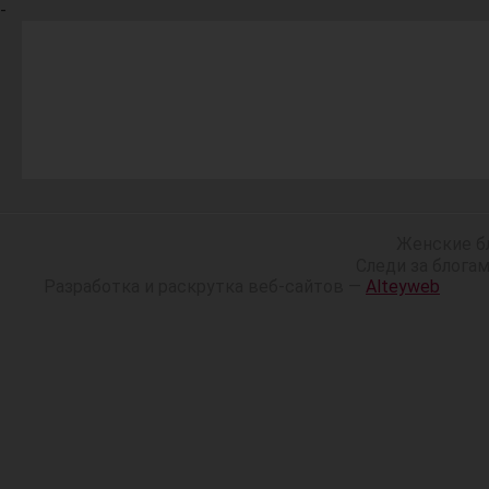
-
Женские б
Следи за блога
Разработка и раскрутка веб-сайтов —
Alteyweb