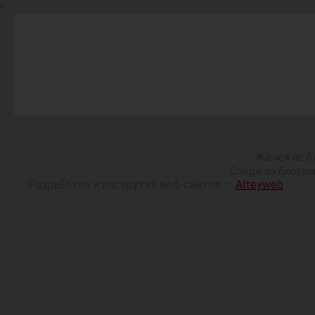
-
Женские б
Следи за блога
Разработка и раскрутка веб-сайтов —
Alteyweb