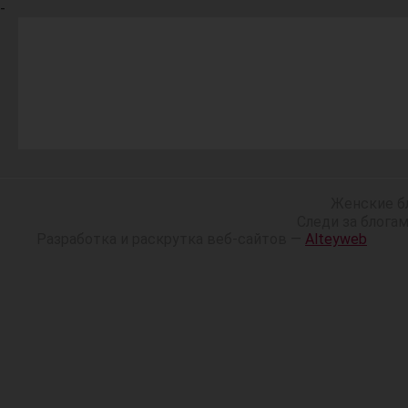
-
Женские б
Следи за блога
Разработка и раскрутка веб-сайтов —
Alteyweb