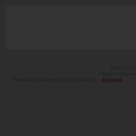
-
Женские б
Следи за блога
Разработка и раскрутка веб-сайтов —
Alteyweb