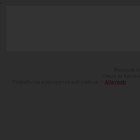
-
Женские б
Следи за блога
Разработка и раскрутка веб-сайтов —
Alteyweb