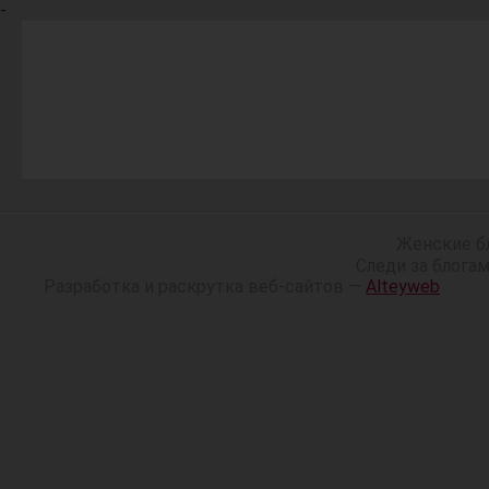
-
Женские б
Следи за блога
Разработка и раскрутка веб-сайтов —
Alteyweb