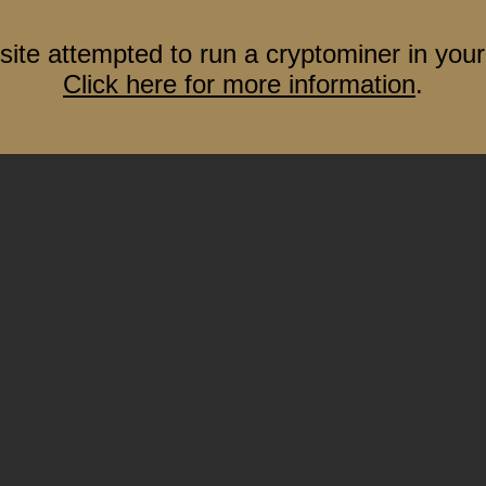
site attempted to run a cryptominer in your
Click here for more information
.