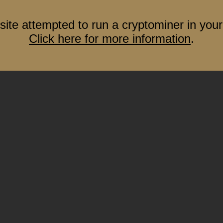
site attempted to run a cryptominer in your
Click here for more information
.