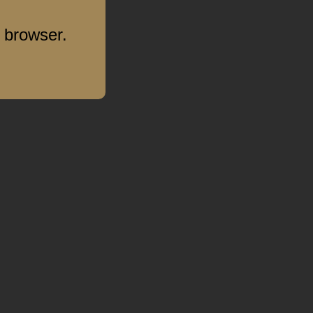
 browser.