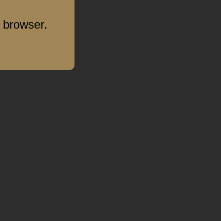
 browser.