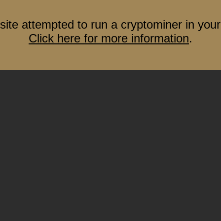
site attempted to run a cryptominer in your
Click here for more information
.