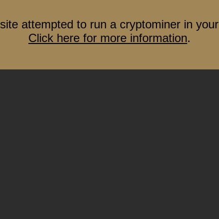
site attempted to run a cryptominer in your
Click here for more information
.