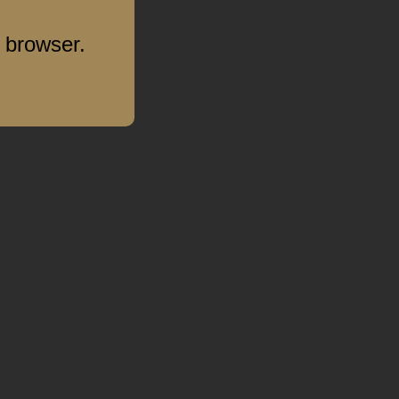
 browser.