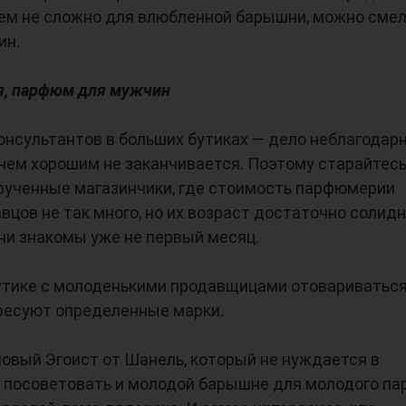
сем не сложно для влюбленной барышни, можно сме
ин.
я, парфюм для мужчин
нсультантов в больших бутиках — дело неблагодарн
ичем хорошим не заканчивается. Поэтому старайтес
рученные магазинчики, где стоимость парфюмерии
авцов не так много, но их возраст достаточно солид
ни знакомы уже не первый месяц.
утике с молоденькими продавщицами отовариватьс
ересуют определенные марки.
новый Эгоист от Шанель, который не нуждается в
т посоветовать и молодой барышне для молодого па