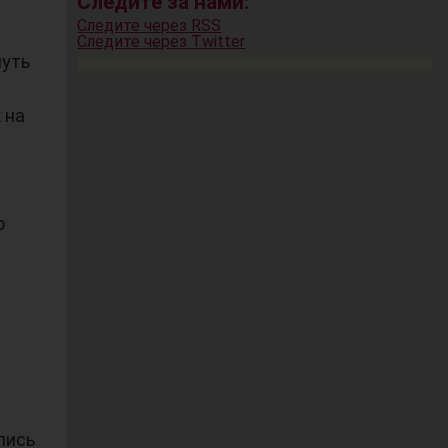
Следите за нами:
Следите через RSS
Следите через Twitter
нуть
 на
о
лись