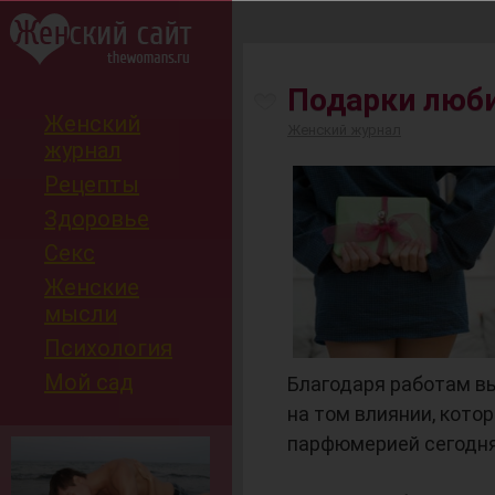
-
Подарки люби
Женский
Женский журнал
журнал
Рецепты
Здоровье
Секс
Женские
мысли
Психология
Мой сад
Благодаря работам в
на том влиянии, кото
парфюмерией сегодня 