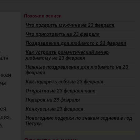
Похожие записи
Что подарить мужчине на 23 февраля
Что приготовить на 23 февраля
Поздравления для любимого с 23 февраля
,
Как устроить романтический вечер
аля
любимому на 23 февраля
Нежные поздравления для любимого на 23
февраля
лжен
Как подарить себя на 23 февраля
лем
Открытка на 23 февраля папе
Подарок на 23 февраля
хся
Конкурсы на 23 февраля
щих,
Новогодние подарки по знакам зодиака в год
Петуха
а.