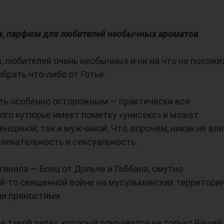
ля, парфюм для любителей необычных ароматов
 любителей очень необычных и ни на что не похожи
брать что-либо от Готье.
ыть особенно осторожным — практически вся
го кутюрье имеет пометку «унисекс» и может
енщиной, так и мужчиной. Что, впрочем, никак не вл
лекательность и сексуальность.
гинала — Боец от Дольче и Габбана, смутно
й-то священной войне на мусульманских территория
и пряностями.
е такой запах, который понравится не только Вашей