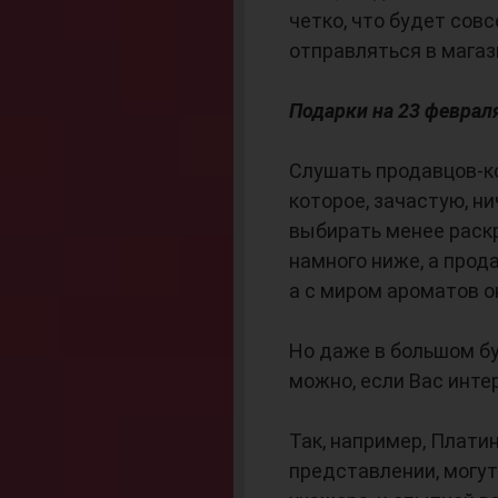
четко, что будет сов
отправляться в магаз
Подарки на 23 феврал
Слушать продавцов-ко
которое, зачастую, н
выбирать менее раск
намного ниже, а прод
а с миром ароматов о
Но даже в большом б
можно, если Вас инт
Так, например, Плати
представлении, могу