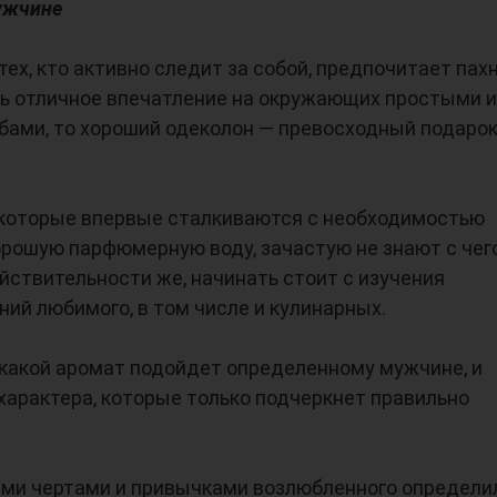
ужчине
тех, кто активно следит за собой, предпочитает пах
ть отличное впечатление на окружающих простыми и
ами, то хороший одеколон — превосходный подарок
которые впервые сталкиваются с необходимостью
рошую парфюмерную воду, зачастую не знают с чег
ействительности же, начинать стоит с изучения
ий любимого, в том числе и кулинарных.
 какой аромат подойдет определенному мужчине, и
характера, которые только подчеркнет правильно
ными чертами и привычками возлюбленного определи