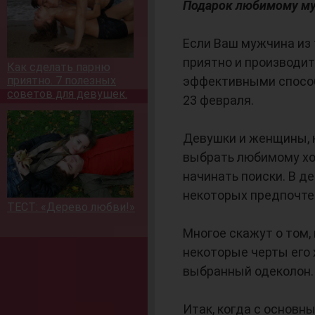
Подарок любимому м
Если Ваш мужчина из 
приятно и производи
Как сделать парню
приятно. 7 полезных
эффективными способ
советов для девушек.
23 февраля.
Девушки и женщины, 
выбрать любимому хо
начинать поиски. В д
некоторых предпочтен
ТЕСТ: «Дерево любви!»
Многое скажут о том,
некоторые черты его 
выбранный одеколон.
Итак, когда с основ