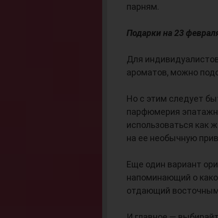
парням.
Подарки на 23 февра
Для индивидуалистов,
ароматов, можно подо
Но с этим следует б
парфюмерия эпатажно
использоваться как ж
на ее необычную прив
Еще один вариант ори
напоминающий о како
отдающий восточным
И главное — выбирайт