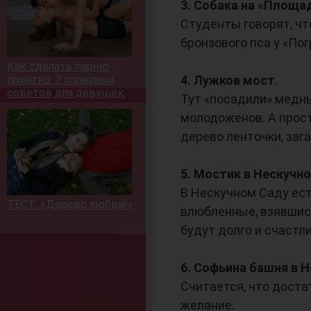
3. Собака на «Площа
Студенты говорят, чт
бронзового пса у «Пог
Как сделать парню
приятно. 7 полезных
4. Лужков мост.
советов для девушек.
Тут «посадили» медн
молодоженов. А прос
дерево ленточки, заг
5. Мостик в Нескучн
В Нескучном Саду ест
ТЕСТ: «Дерево любви!»
влюбленные, взявшись
будут долго и счастли
6. Софьина башня в 
Считается, что доста
желание.