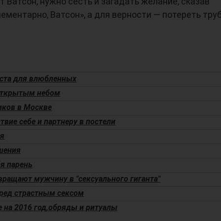
т Ватсон, нужно сесть и загадать желание, сказав
ементарно, Ватсон», а для верности — потереть тру
ста для влюбленных
открытым небом
иков в Москве
твие себе и партнеру в постели
ия
шения
бя парень
вращают мужчину в "сексуального гиганта"
ред страстным сексом
 на 2016 год,обряды и ритуалы