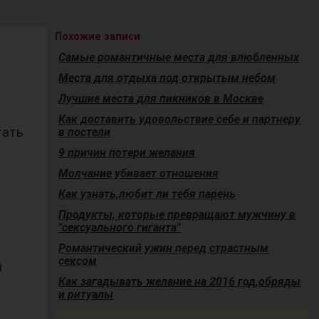
Похожие записи
Самые романтичные места для влюбленных
Места для отдыха под открытым небом
Лучшие места для пикников в Москве
Как доставить удовольствие себе и партнеру
тать
в постели
9 причин потери желания
Молчание убивает отношения
Как узнать,любит ли тебя парень
Продукты, которые превращают мужчину в
"сексуального гиганта"
Романтический ужин перед страстным
сексом
й
Как загадывать желание на 2016 год,обряды
и ритуалы