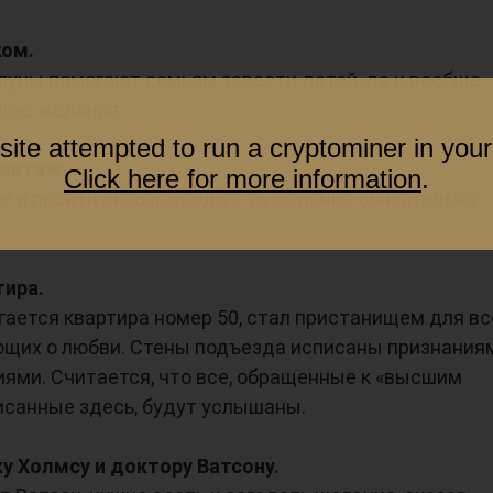
ком.
алуны помогают семьям завести детей, да и вообще,
гие желания.
site attempted to run a cryptominer in your
рмитаж.
Click here for more information
.
е и пройти сквозь сердце, то желание обязательно
тира.
гается квартира номер 50, стал пристанищем для вс
щих о любви. Стены подъезда исписаны признаниям
ями. Считается, что все, обращенные к «высшим
исанные здесь, будут услышаны.
у Холмсу и доктору Ватсону.