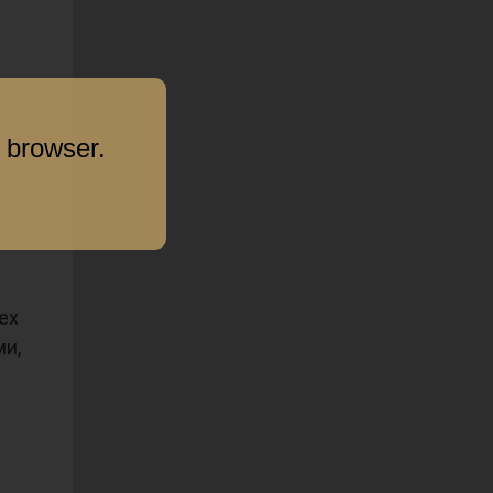
 browser.
ех
и,