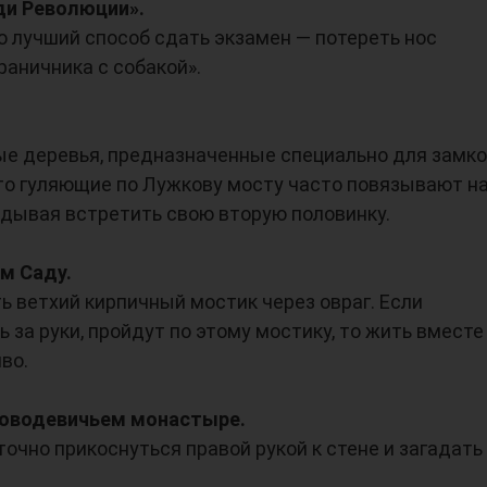
ди Революции».
о лучший способ сдать экзамен — потереть нос
раничника с собакой».
ые деревья, предназначенные специально для замк
то гуляющие по Лужкову мосту часто повязывают н
адывая встретить свою вторую половинку.
ом Саду.
ь ветхий кирпичный мостик через овраг. Если
 за руки, пройдут по этому мостику, то жить вместе
во.
Новодевичьем монастыре.
точно прикоснуться правой рукой к стене и загадать