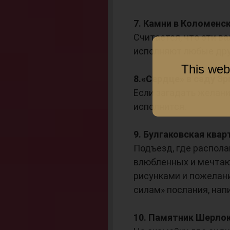
7. Камни в Коломенс
Считается, что эти в
исполняют любые дру
This web
8.«Сердце» в саду Э
Если загадать желани
исполнится.
9. Булгаковская квар
Подъезд, где распола
влюбленных и мечтаю
рисунками и пожелани
силам» послания, нап
10. Памятник Шерлок