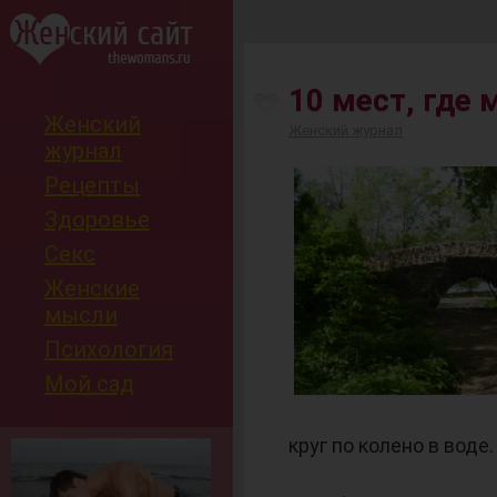
-
10 мест, где
Женский
Женский журнал
журнал
Рецепты
Здоровье
Секс
Женские
мысли
Психология
Мой сад
круг по колено в воде.