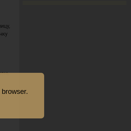
ицу,
нку
лень
 browser.