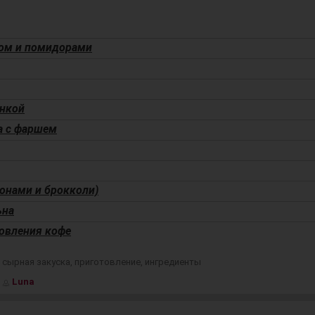
ром и помидорами
инкой
а с фаршем
онами и брокколи)
ьна
овления кофе
,
сырная закуска
,
приготовление
,
ингредиенты
Luna