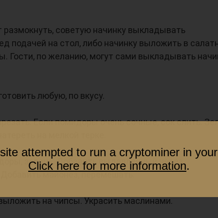
т размокнуть, советую начинку выкладывать
д подачей на стол, либо начинку выложить в салатн
. Гости, по желанию, могут сами выкладывать начи
отовить любую, по вкусу.
езать. Если помидоры очень сочные, сок слить. Зе
натереть на мелкой терке.
site attempted to run a cryptominer in your
доры, зелень. Добавить выдавленный через
Click here for more information
.
 Добавить майонез, перемешать.
ыложить на чипсы. Украсить маслинами.