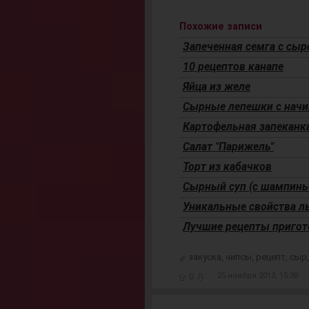
Похожие записи
Запеченная семга с сы
10 рецептов канапе
Яйца из желе
Сырные лепешки с нач
Картофельная запеканк
Салат "Парижель"
Торт из кабачков
Сырный суп (с шампинь
Уникальные свойства л
Лучшие рецепты пригот
закуска
,
чипсы
,
рецепт
,
сыр
0
25 ноября 2013, 15:30