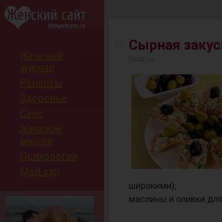
-
Сырная закус
Женский
Рецепты
журнал
Рецепты
Здоровье
Секс
Женские
мысли
Психология
Мой сад
широкими);
маслины и оливки для