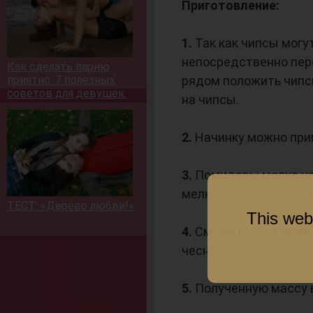
Приготовление:
1.
Так как чипсы могу
непосредственно пере
Как сделать парню
приятно. 7 полезных
рядом положить чипсы
советов для девушек.
на чипсы.
2.
Начинку можно приг
3.
Помидоры мелко нар
мелко нарезать. Сыр 
ТЕСТ: «Дерево любви!»
This web
4.
Смешать сыр, поми
чеснокодавку чеснок.
5.
Полученную массу в