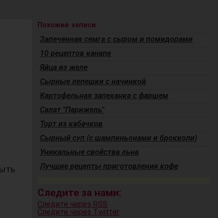
Похожие записи
Запеченная семга с сыром и помидорами
10 рецептов канапе
Яйца из желе
Сырные лепешки с начинкой
Картофельная запеканка с фаршем
Салат "Парижель"
Торт из кабачков
Сырный суп (с шампиньонами и брокколи)
Уникальные свойства льна
Лучшие рецепты приготовления кофе
быть
Следите за нами:
Следите через RSS
Следите через Twitter