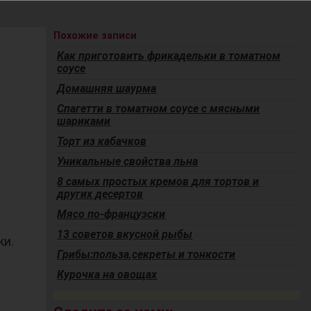
Похожие записи
Как приготовить фрикадельки в томатном
соусе
Домашняя шаурма
Спагетти в томатном соусе с мясными
шариками
Торт из кабачков
Уникальные свойства льна
8 самых простых кремов для тортов и
других десертов
Мясо по-французски
13 советов вкусной рыбы
ки.
Грибы:польза,секреты и тонкости
Курочка на овощах