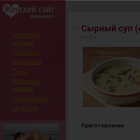
-
Сырный суп (
Женский
Рецепты
журнал
Рецепты
Здоровье
Секс
Женские
мысли
Психология
Мой сад
Приготовление: