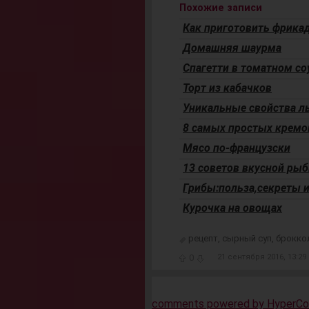
Похожие записи
Как приготовить фрика
Домашняя шаурма
Спагетти в томатном с
Торт из кабачков
Уникальные свойства л
8 самых простых кремов
Мясо по-французски
13 советов вкусной ры
Грибы:польза,секреты и
Курочка на овощах
рецепт
,
сырный суп
,
брокко
0
21 сентября 2016, 13:29
comments powered by HyperC