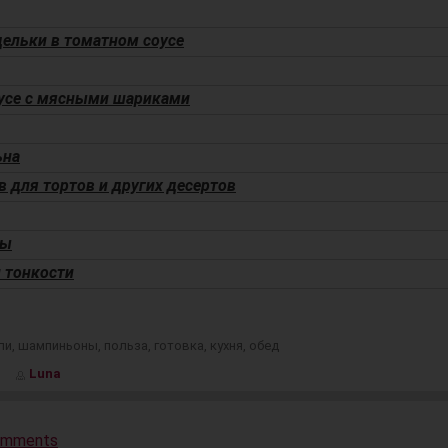
дельки в томатном соусе
оусе с мясными шариками
ьна
 для тортов и других десертов
бы
 тонкости
ли
,
шампиньоны
,
польза
,
готовка
,
кухня
,
обед
Luna
omments